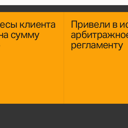
есы клиента
Привели в и
 на сумму
арбитражно
о
регламенту