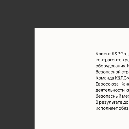
Клиент K&P.Gro
контрагентов р
оборудования. 
безопасной стр
Команда K&P.Gr
Евросоюза, Кан
деятельности к
безопасный мех
В результате д
исполняет обяз