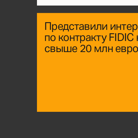
Представили интер
по контракту FIDIC
свыше 20 млн евр