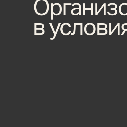
Организо
в услови