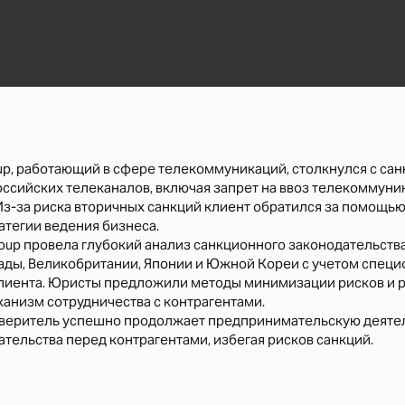
up, работающий в сфере телекоммуникаций, столкнулся с са
оссийских телеканалов, включая запрет на ввоз телекоммун
Из-за риска вторичных санкций клиент обратился за помощью
атегии ведения бизнеса.
oup провела глубокий анализ санкционного законодательств
ады, Великобритании, Японии и Южной Кореи с учетом спец
лиента. Юристы предложили методы минимизации рисков и 
анизм сотрудничества с контрагентами.
оверитель успешно продолжает предпринимательскую деяте
ательства перед контрагентами, избегая рисков санкций.