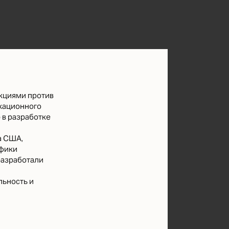
нкциями против
икационного
 в разработке
а США,
ифики
разработали
льность и