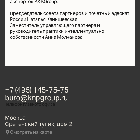
экспертов K&P.Group.
Председатель совета партнеров и почетный адвокат
России Наталья Канишевская
Заместитель управляющего партнера и
руководитель практики интеллектуально
собственности Анна Молчанова
+7 (495) 145-75-75
buro@knpgroup.ru
Телефон главного офиса
knpgroup.ru
buro
Москва
Сретенский тупик, дом 2
Смотреть на карте