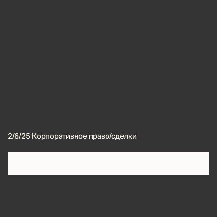
2/6/25
·
Корпоративное право/сделки
Апелляционный суд отклонил жалобу Галины
Якиной на решение кубанского арбитража о ее
исключении из состава участников компании
«Восточный рынок». Корпоративный спор был