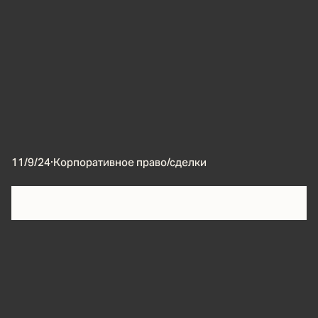
11/9/24
·
Корпоративное право/сделки
ВС вынес
Определение № 305-ЭС23-30144
по
делу
№ А40-265796/202
, в котором разъяснил порядок
исключения из состава ООО участника с 50% долей
при наличии затяжного корпоративного конфликта,
когда в его поведении обнаружены ряд
злоупотреблений правом.