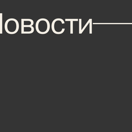
сти
вости