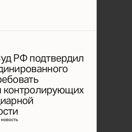
уд РФ подтвердил
динированного
ребовать
я контролирующих
диарной
ости
 новость