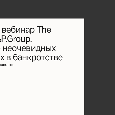
вебинар The
P.Group.
 неочевидных
х в банкротстве
новость
buro@k