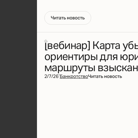
Ч
и
т
а
т
ь
н
о
в
о
с
т
ь
[вебинар] Карта уб
ориентиры для юри
маршруты взыскан
·
2/7/26
Банкротство
Читать новость