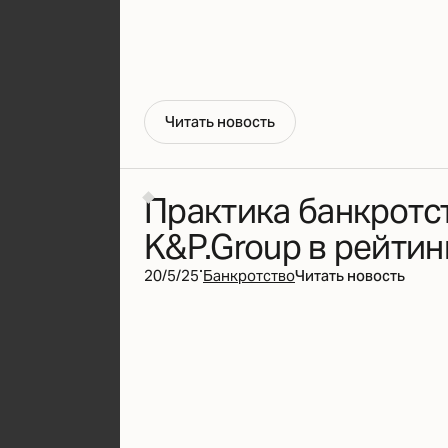
Ч
и
т
а
т
ь
н
о
в
о
с
т
ь
Практика банкротс
K&P.Group в рейтин
·
20/5/25
Банкротство
Читать новость