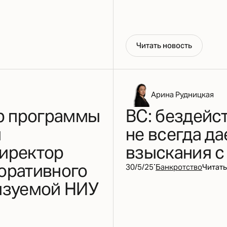
Ч
и
т
а
т
ь
н
о
в
о
с
т
ь
Арина Рудницкая
ер программы
ВС: бездейс
й
не всегда да
Директор
взыскания с
·
оративного
30/5/25
Банкротство
Читать
изуемой НИУ