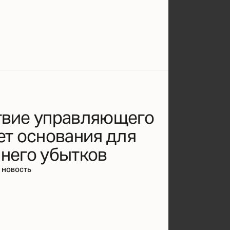
твие управляющего
ет основания для
 него убытков
 новость