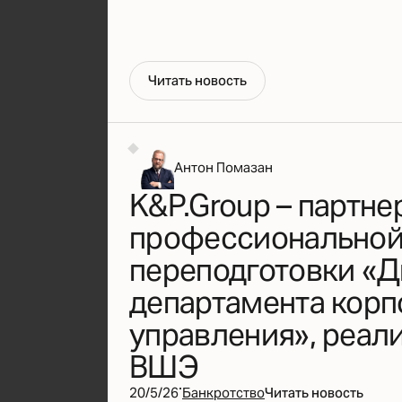
Ч
и
т
а
т
ь
н
о
в
о
с
т
ь
Антон Помазан
K&P.Group – партн
профессионально
переподготовки «
департамента корп
управления», реал
ВШЭ
·
20/5/26
Банкротство
Читать новость