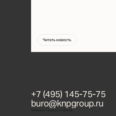
Ч
и
т
а
т
ь
н
о
в
о
с
т
ь
+
7
(
4
9
5
)
1
4
5
-
7
5
-
7
5
b
u
r
o
@
k
n
p
g
r
o
u
p
.
r
u
Телефон главного офиса