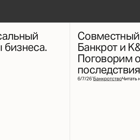
сальный
Совместный 
 бизнеса.
Банкрот и K&
Поговорим о
последствия
·
6/7/26
Банкротство
Читать 
npgroup.ru