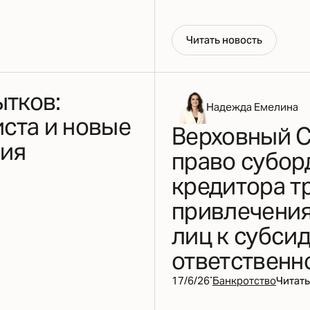
Ч
и
т
а
т
ь
н
о
в
о
с
т
ь
ытков:
Надежда Емелина
ста и новые
Верховный С
ия
право субор
кредитора т
привлечени
лиц к субси
ответственн
·
17/6/26
Банкротство
Читать