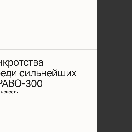
нкротства
реди сильнейших
РАВО-300
 новость