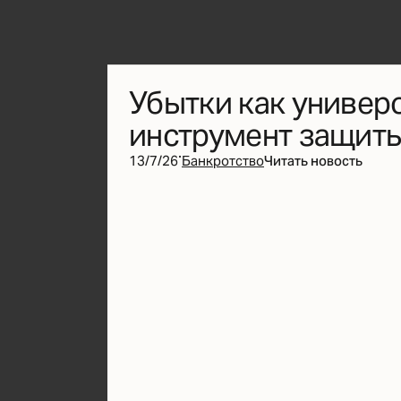
Убытки как универ
инструмент защиты
·
13/7/26
Банкротство
Читать новость
buro@k