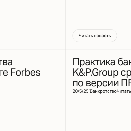
Ч
и
т
а
т
ь
н
о
в
о
с
т
ь
тва
Практика ба
ге Forbes
K&P.Group с
по версии П
·
20/5/25
Банкротство
Читать